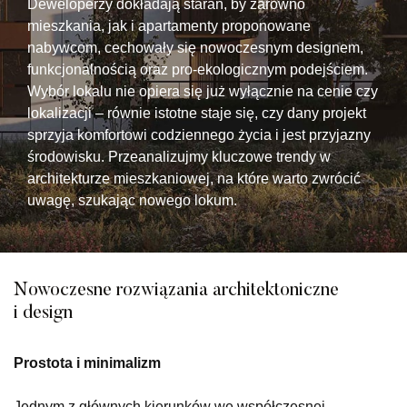
Deweloperzy dokładają starań, by zarówno
mieszkania, jak i apartamenty proponowane
nabywcom, cechowały się nowoczesnym designem,
funkcjonalnością oraz pro-ekologicznym podejściem.
Wybór lokalu nie opiera się już wyłącznie na cenie czy
lokalizacji – równie istotne staje się, czy dany projekt
sprzyja komfortowi codziennego życia i jest przyjazny
środowisku. Przeanalizujmy kluczowe trendy w
architekturze mieszkaniowej, na które warto zwrócić
uwagę, szukając nowego lokum.
Nowoczesne rozwiązania architektoniczne
i design
Prostota i minimalizm
Jednym z głównych kierunków we współczesnej